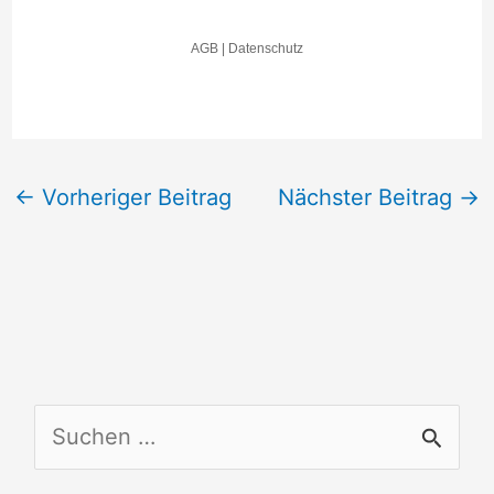
←
Vorheriger Beitrag
Nächster Beitrag
→
S
u