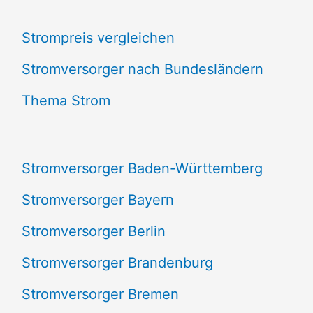
c
Strompreis vergleichen
h
e
Stromversorger nach Bundesländern
n
Thema Strom
n
a
Stromversorger Baden-Württemberg
c
Stromversorger Bayern
h
Stromversorger Berlin
:
Stromversorger Brandenburg
Stromversorger Bremen