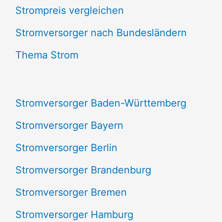
Strompreis vergleichen
h
e
Stromversorger nach Bundesländern
n
Thema Strom
n
a
Stromversorger Baden-Württemberg
c
Stromversorger Bayern
h
Stromversorger Berlin
:
Stromversorger Brandenburg
Stromversorger Bremen
Stromversorger Hamburg