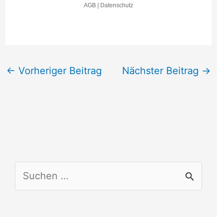
←
Vorheriger Beitrag
Nächster Beitrag
→
S
u
c