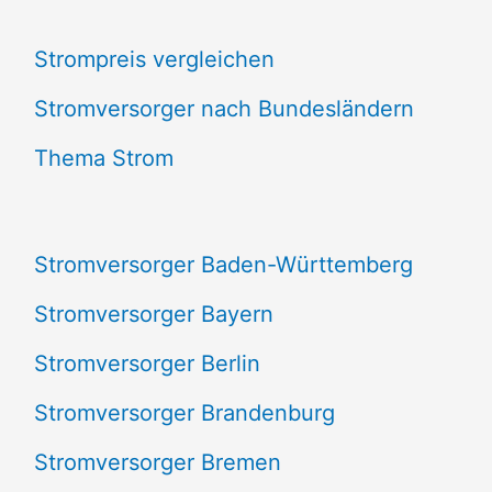
c
Strompreis vergleichen
h
e
Stromversorger nach Bundesländern
n
Thema Strom
n
a
Stromversorger Baden-Württemberg
c
Stromversorger Bayern
h
Stromversorger Berlin
:
Stromversorger Brandenburg
Stromversorger Bremen