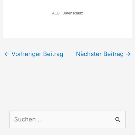
←
Vorheriger Beitrag
Nächster Beitrag
→
S
u