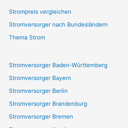
c
Strompreis vergleichen
h
e
Stromversorger nach Bundesländern
n
Thema Strom
n
a
Stromversorger Baden-Württemberg
c
Stromversorger Bayern
h
Stromversorger Berlin
:
Stromversorger Brandenburg
Stromversorger Bremen