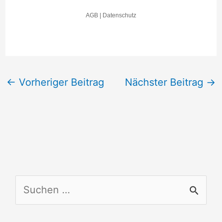
←
Vorheriger Beitrag
Nächster Beitrag
→
S
u