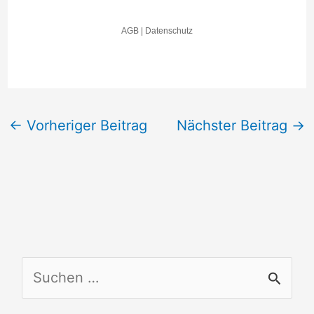
←
Vorheriger Beitrag
Nächster Beitrag
→
S
u