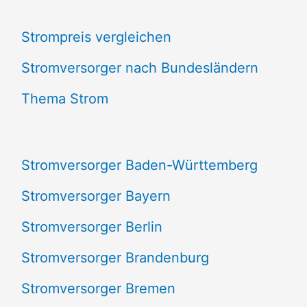
c
Strompreis vergleichen
h
e
Stromversorger nach Bundesländern
n
Thema Strom
n
a
Stromversorger Baden-Württemberg
c
Stromversorger Bayern
h
Stromversorger Berlin
:
Stromversorger Brandenburg
Stromversorger Bremen