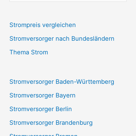
u
c
Strompreis vergleichen
h
e
Stromversorger nach Bundesländern
n
Thema Strom
n
a
Stromversorger Baden-Württemberg
c
Stromversorger Bayern
h
Stromversorger Berlin
:
Stromversorger Brandenburg