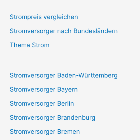
c
Strompreis vergleichen
h
e
Stromversorger nach Bundesländern
n
Thema Strom
n
a
Stromversorger Baden-Württemberg
c
Stromversorger Bayern
h
Stromversorger Berlin
:
Stromversorger Brandenburg
Stromversorger Bremen