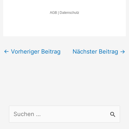
←
Vorheriger Beitrag
Nächster Beitrag
→
S
u