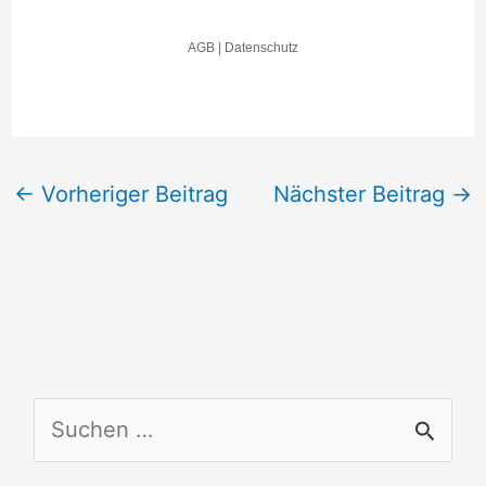
←
Vorheriger Beitrag
Nächster Beitrag
→
S
u