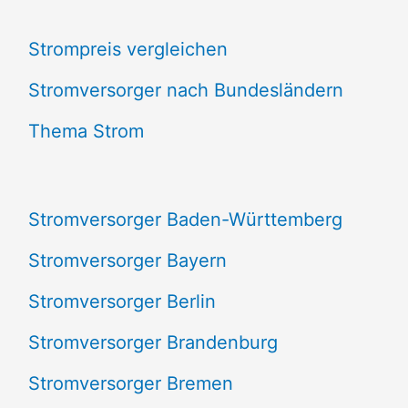
c
Strompreis vergleichen
h
e
Stromversorger nach Bundesländern
n
Thema Strom
n
a
Stromversorger Baden-Württemberg
c
Stromversorger Bayern
h
Stromversorger Berlin
:
Stromversorger Brandenburg
Stromversorger Bremen