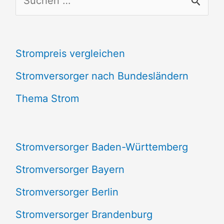
u
c
Strompreis vergleichen
h
e
Stromversorger nach Bundesländern
n
Thema Strom
n
a
Stromversorger Baden-Württemberg
c
Stromversorger Bayern
h
Stromversorger Berlin
:
Stromversorger Brandenburg