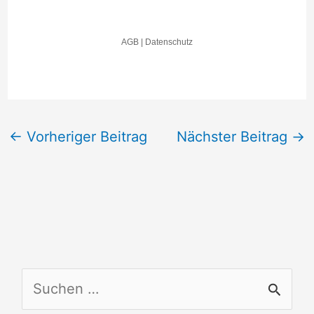
←
Vorheriger Beitrag
Nächster Beitrag
→
S
u