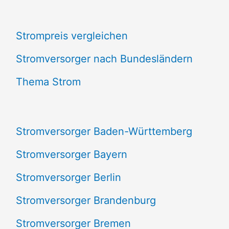
c
Strompreis vergleichen
h
e
Stromversorger nach Bundesländern
n
Thema Strom
n
a
Stromversorger Baden-Württemberg
c
Stromversorger Bayern
h
Stromversorger Berlin
:
Stromversorger Brandenburg
Stromversorger Bremen