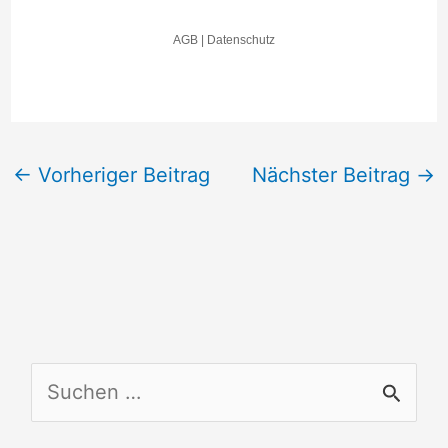
←
Vorheriger Beitrag
Nächster Beitrag
→
S
u