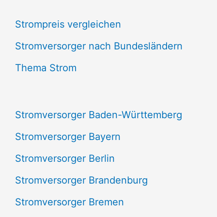
c
Strompreis vergleichen
h
e
Stromversorger nach Bundesländern
n
Thema Strom
n
a
Stromversorger Baden-Württemberg
c
Stromversorger Bayern
h
Stromversorger Berlin
:
Stromversorger Brandenburg
Stromversorger Bremen