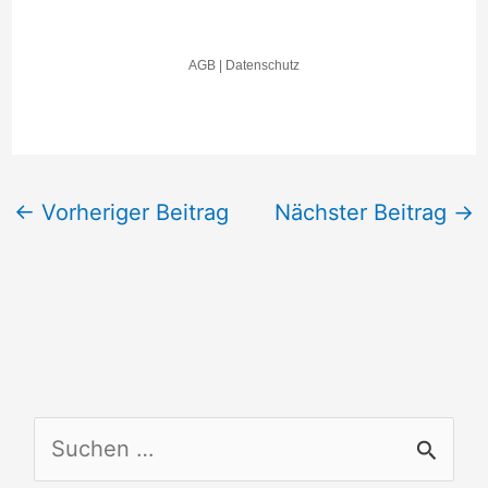
←
Vorheriger Beitrag
Nächster Beitrag
→
S
u