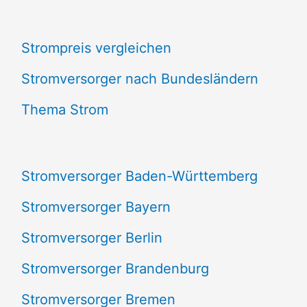
c
Strompreis vergleichen
h
e
Stromversorger nach Bundesländern
n
Thema Strom
n
a
Stromversorger Baden-Württemberg
c
Stromversorger Bayern
h
Stromversorger Berlin
:
Stromversorger Brandenburg
Stromversorger Bremen