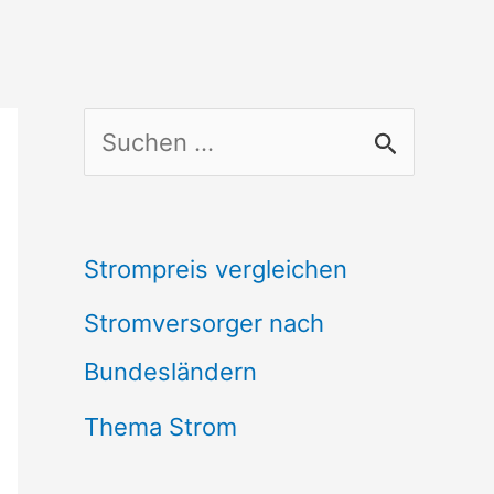
S
u
c
Strompreis vergleichen
h
Stromversorger nach
e
Bundesländern
n
n
Thema Strom
a