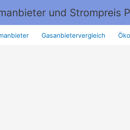
manbieter und Strompreis P
manbieter
Gasanbietervergleich
Öko