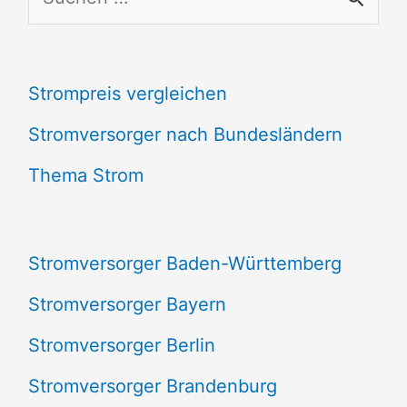
u
c
Strompreis vergleichen
h
e
Stromversorger nach Bundesländern
n
Thema Strom
n
a
Stromversorger Baden-Württemberg
c
Stromversorger Bayern
h
Stromversorger Berlin
:
Stromversorger Brandenburg