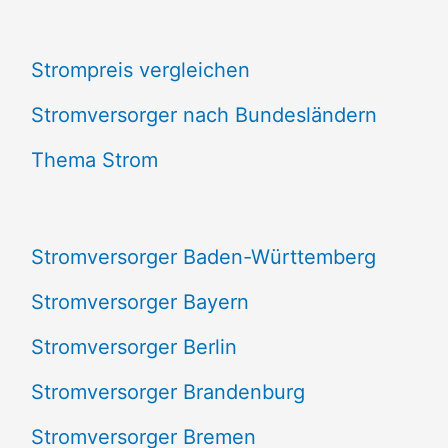
c
Strompreis vergleichen
h
e
Stromversorger nach Bundesländern
n
Thema Strom
n
a
Stromversorger Baden-Württemberg
c
Stromversorger Bayern
h
Stromversorger Berlin
:
Stromversorger Brandenburg
Stromversorger Bremen