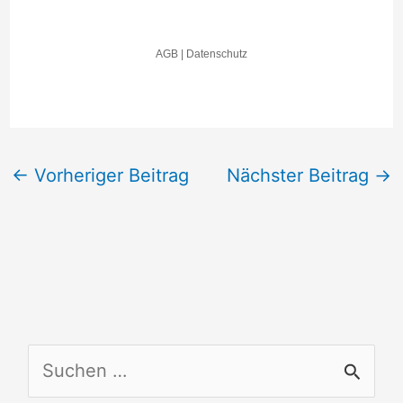
←
Vorheriger Beitrag
Nächster Beitrag
→
S
u