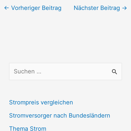
←
Vorheriger Beitrag
Nächster Beitrag
→
S
u
c
Strompreis vergleichen
h
e
Stromversorger nach Bundesländern
n
Thema Strom