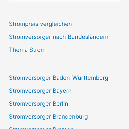
u
c
Strompreis vergleichen
h
e
Stromversorger nach Bundesländern
n
Thema Strom
n
a
Stromversorger Baden-Württemberg
c
Stromversorger Bayern
h
Stromversorger Berlin
:
Stromversorger Brandenburg