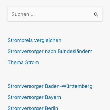
S
u
c
Strompreis vergleichen
h
e
Stromversorger nach Bundesländern
n
Thema Strom
n
a
Stromversorger Baden-Württemberg
c
Stromversorger Bayern
h
Stromversorger Berlin