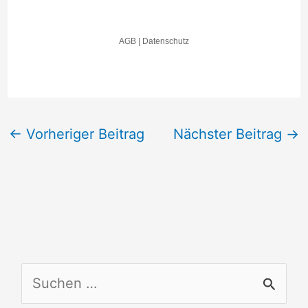
←
Vorheriger Beitrag
Nächster Beitrag
→
S
u