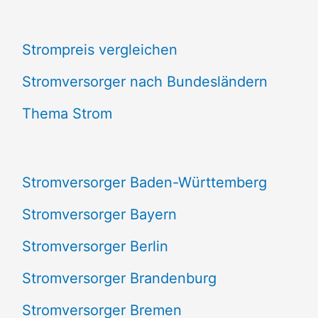
c
Strompreis vergleichen
h
e
Stromversorger nach Bundesländern
n
Thema Strom
n
a
Stromversorger Baden-Württemberg
c
Stromversorger Bayern
h
Stromversorger Berlin
:
Stromversorger Brandenburg
Stromversorger Bremen