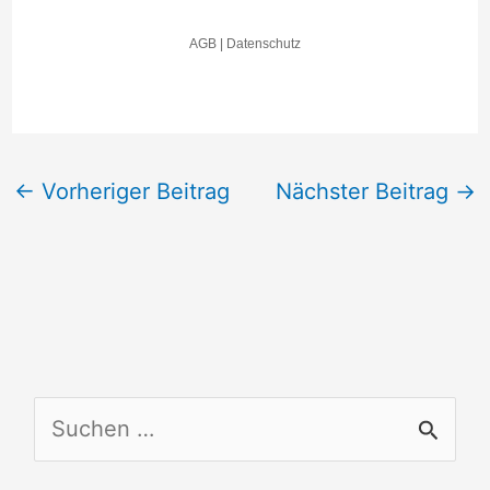
←
Vorheriger Beitrag
Nächster Beitrag
→
S
u