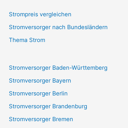
c
Strompreis vergleichen
h
e
Stromversorger nach Bundesländern
n
Thema Strom
n
a
Stromversorger Baden-Württemberg
c
Stromversorger Bayern
h
Stromversorger Berlin
:
Stromversorger Brandenburg
Stromversorger Bremen