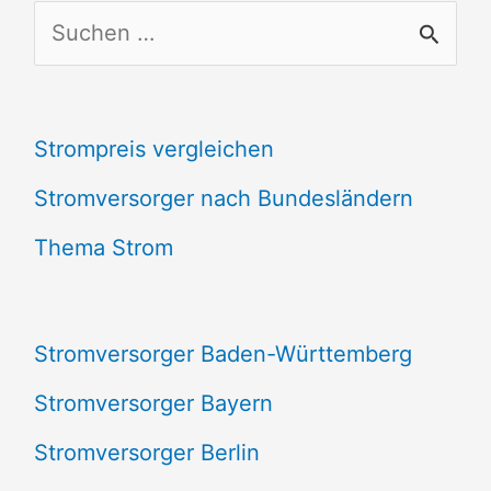
S
u
c
Strompreis vergleichen
h
e
Stromversorger nach Bundesländern
n
Thema Strom
n
a
Stromversorger Baden-Württemberg
c
Stromversorger Bayern
h
Stromversorger Berlin
: