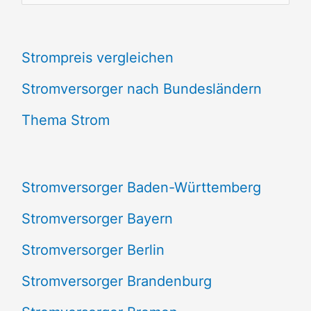
u
c
Strompreis vergleichen
h
e
Stromversorger nach Bundesländern
n
Thema Strom
n
a
Stromversorger Baden-Württemberg
c
Stromversorger Bayern
h
Stromversorger Berlin
:
Stromversorger Brandenburg