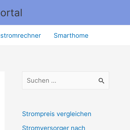
ortal
stromrechner
Smarthome
S
u
c
Strompreis vergleichen
h
Stromversorger nach
e