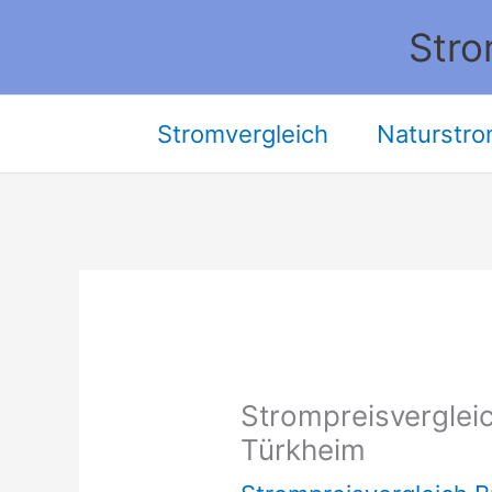
Zum
Stro
Inhalt
springen
Stromvergleich
Naturstro
Strompreisvergleic
Türkheim