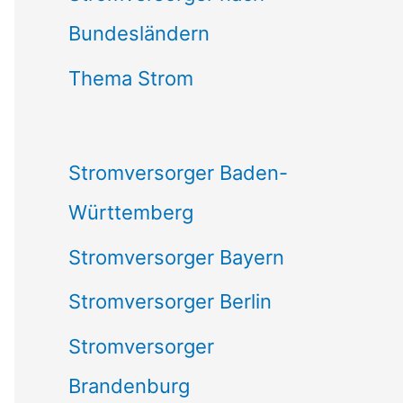
Bundesländern
n
n
Thema Strom
a
c
Stromversorger Baden-
h
Württemberg
:
Stromversorger Bayern
Stromversorger Berlin
Stromversorger
Brandenburg