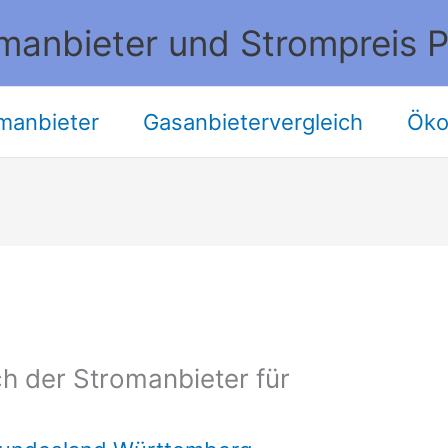
manbieter und Strompreis P
manbieter
Gasanbietervergleich
Öko
h der Stromanbieter für