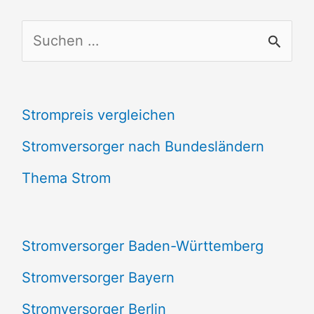
S
u
c
Strompreis vergleichen
h
e
Stromversorger nach Bundesländern
n
Thema Strom
n
a
Stromversorger Baden-Württemberg
c
Stromversorger Bayern
h
Stromversorger Berlin