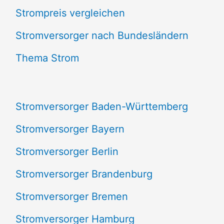
Strompreis vergleichen
h
e
Stromversorger nach Bundesländern
n
Thema Strom
n
a
Stromversorger Baden-Württemberg
c
Stromversorger Bayern
h
Stromversorger Berlin
:
Stromversorger Brandenburg
Stromversorger Bremen
Stromversorger Hamburg