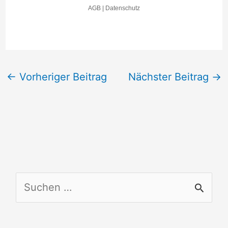
←
Vorheriger Beitrag
Nächster Beitrag
→
S
u
c