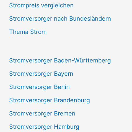
Strompreis vergleichen
h
e
Stromversorger nach Bundesländern
n
Thema Strom
n
a
Stromversorger Baden-Württemberg
c
Stromversorger Bayern
h
Stromversorger Berlin
:
Stromversorger Brandenburg
Stromversorger Bremen
Stromversorger Hamburg