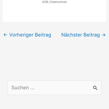
←
Vorheriger Beitrag
Nächster Beitrag
→
S
u
c