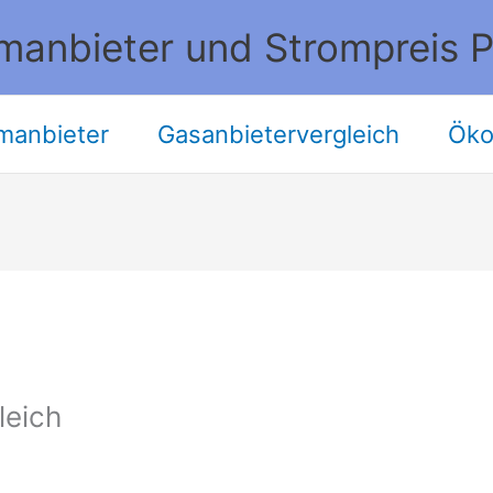
manbieter und Strompreis P
manbieter
Gasanbietervergleich
Öko
leich