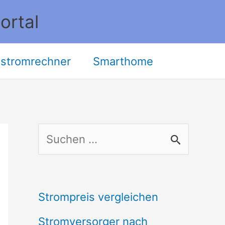
ortal
stromrechner
Smarthome
S
u
c
Strompreis vergleichen
h
Stromversorger nach
e