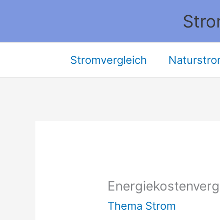
Zum
Stro
Inhalt
springen
Stromvergleich
Naturstro
Energiekostenverg
Thema Strom