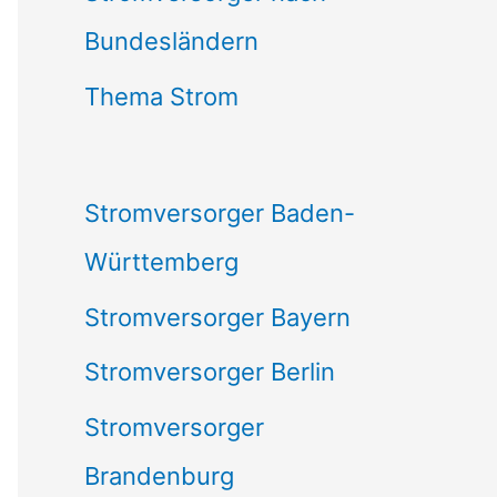
Bundesländern
n
n
Thema Strom
a
c
Stromversorger Baden-
h
Württemberg
:
Stromversorger Bayern
Stromversorger Berlin
Stromversorger
Brandenburg