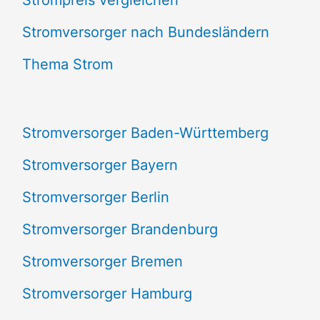
h
e
Stromversorger nach Bundesländern
n
Thema Strom
n
a
Stromversorger Baden-Württemberg
c
Stromversorger Bayern
h
Stromversorger Berlin
:
Stromversorger Brandenburg
Stromversorger Bremen
Stromversorger Hamburg