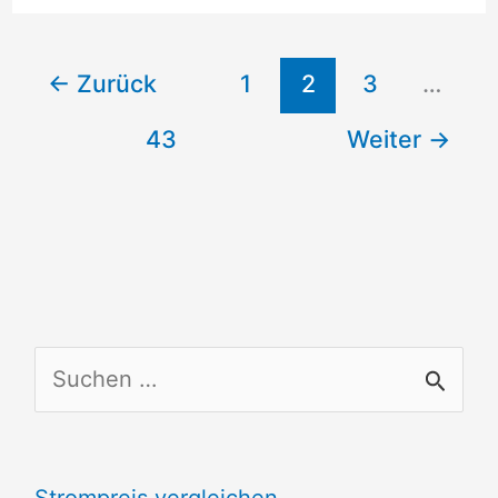
Im
Vergleich
←
Zurück
1
2
3
…
43
Weiter
→
S
u
c
Strompreis vergleichen