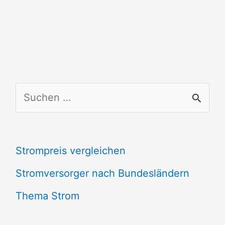
S
u
c
Strompreis vergleichen
h
e
Stromversorger nach Bundesländern
n
Thema Strom
n