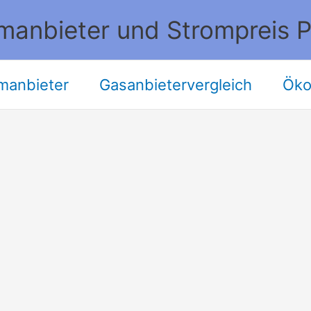
manbieter und Strompreis P
manbieter
Gasanbietervergleich
Öko