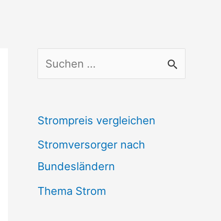
S
u
c
Strompreis vergleichen
h
Stromversorger nach
e
Bundesländern
n
n
Thema Strom
a