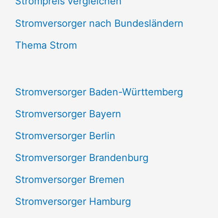
Strompreis vergleichen
h
e
Stromversorger nach Bundesländern
n
Thema Strom
n
a
Stromversorger Baden-Württemberg
c
Stromversorger Bayern
h
Stromversorger Berlin
:
Stromversorger Brandenburg
Stromversorger Bremen
Stromversorger Hamburg