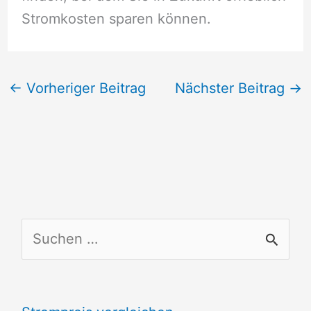
Stromkosten sparen können.
←
Vorheriger Beitrag
Nächster Beitrag
→
S
u
c