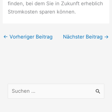
finden, bei dem Sie in Zukunft erheblich
Stromkosten sparen können.
←
Vorheriger Beitrag
Nächster Beitrag
→
S
u
c