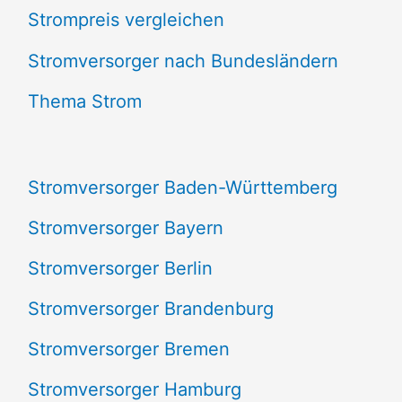
Strompreis vergleichen
h
e
Stromversorger nach Bundesländern
n
Thema Strom
n
a
Stromversorger Baden-Württemberg
c
Stromversorger Bayern
h
Stromversorger Berlin
:
Stromversorger Brandenburg
Stromversorger Bremen
Stromversorger Hamburg