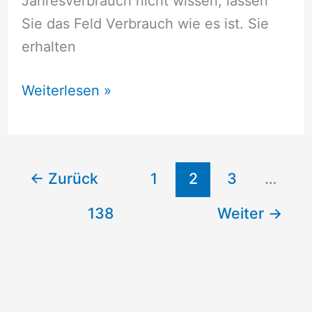
Jahresverbrauch nicht wissen, lassen
Sie das Feld Verbrauch wie es ist. Sie
erhalten
Stromversorger
Weiterlesen »
Elsfleth
←
Zurück
1
2
3
…
138
Weiter
→