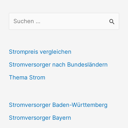
S
u
c
Strompreis vergleichen
h
e
Stromversorger nach Bundesländern
n
Thema Strom
n
a
Stromversorger Baden-Württemberg
c
Stromversorger Bayern
h