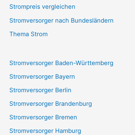
Strompreis vergleichen
h
e
Stromversorger nach Bundesländern
n
Thema Strom
n
a
Stromversorger Baden-Württemberg
c
Stromversorger Bayern
h
Stromversorger Berlin
:
Stromversorger Brandenburg
Stromversorger Bremen
Stromversorger Hamburg