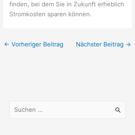
finden, bei dem Sie in Zukunft erheblich
Stromkosten sparen können.
←
Vorheriger Beitrag
Nächster Beitrag
→
S
u
c