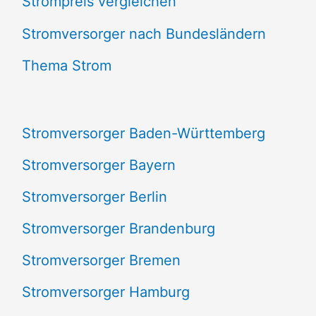
Strompreis vergleichen
h
e
Stromversorger nach Bundesländern
n
Thema Strom
n
a
Stromversorger Baden-Württemberg
c
Stromversorger Bayern
h
Stromversorger Berlin
:
Stromversorger Brandenburg
Stromversorger Bremen
Stromversorger Hamburg