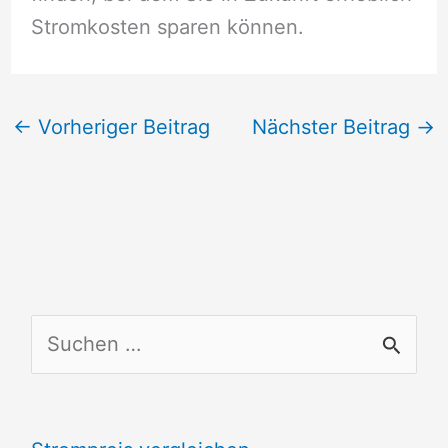
Stromkosten sparen können.
←
Vorheriger Beitrag
Nächster Beitrag
→
S
u
c