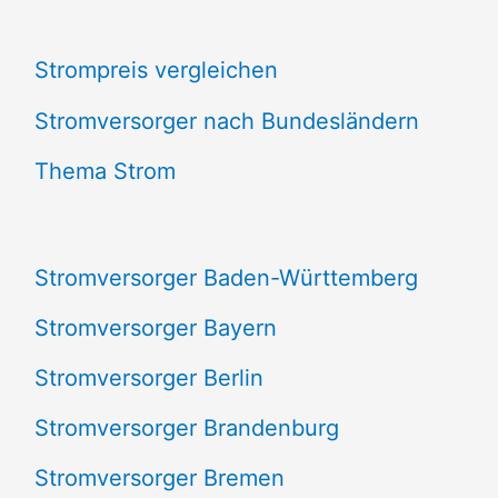
c
Strompreis vergleichen
h
e
Stromversorger nach Bundesländern
n
Thema Strom
n
a
Stromversorger Baden-Württemberg
c
Stromversorger Bayern
h
Stromversorger Berlin
:
Stromversorger Brandenburg
Stromversorger Bremen