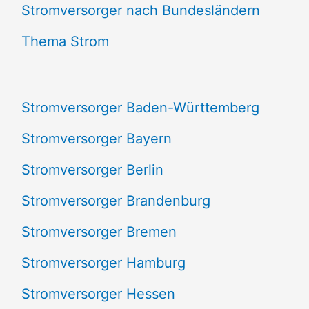
e
Stromversorger nach Bundesländern
n
Thema Strom
n
a
Stromversorger Baden-Württemberg
c
Stromversorger Bayern
h
Stromversorger Berlin
:
Stromversorger Brandenburg
Stromversorger Bremen
Stromversorger Hamburg
Stromversorger Hessen