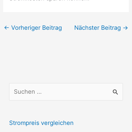
←
Vorheriger Beitrag
Nächster Beitrag
→
S
u
c
Strompreis vergleichen
h