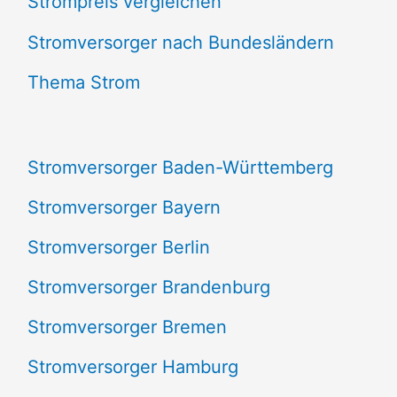
Strompreis vergleichen
h
e
Stromversorger nach Bundesländern
n
Thema Strom
n
a
Stromversorger Baden-Württemberg
c
Stromversorger Bayern
h
Stromversorger Berlin
:
Stromversorger Brandenburg
Stromversorger Bremen
Stromversorger Hamburg