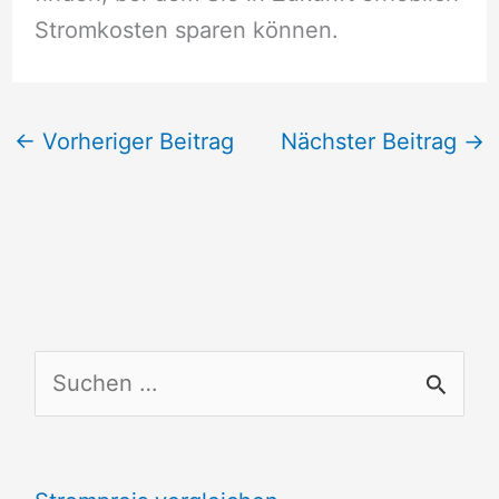
Stromkosten sparen können.
←
Vorheriger Beitrag
Nächster Beitrag
→
S
u
c