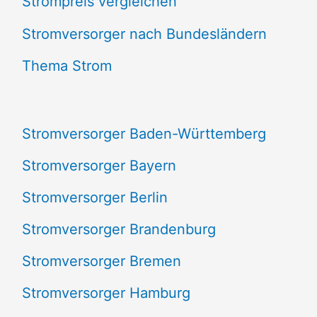
Strompreis vergleichen
h
e
Stromversorger nach Bundesländern
n
Thema Strom
n
a
Stromversorger Baden-Württemberg
c
Stromversorger Bayern
h
Stromversorger Berlin
:
Stromversorger Brandenburg
Stromversorger Bremen
Stromversorger Hamburg