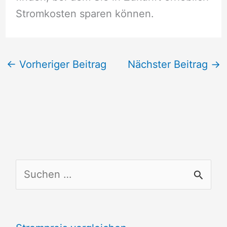
Stromkosten sparen können.
←
Vorheriger Beitrag
Nächster Beitrag
→
S
u
c