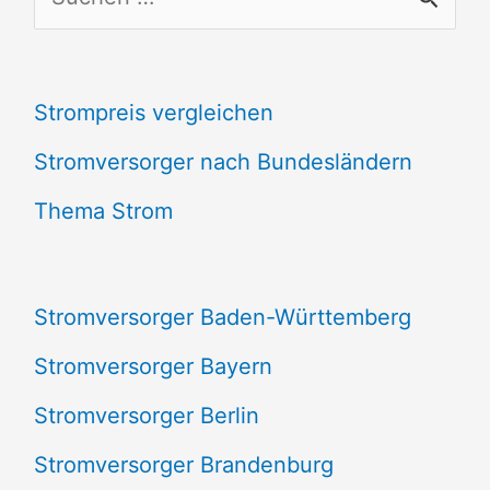
u
c
Strompreis vergleichen
h
e
Stromversorger nach Bundesländern
n
Thema Strom
n
a
Stromversorger Baden-Württemberg
c
Stromversorger Bayern
h
Stromversorger Berlin
:
Stromversorger Brandenburg