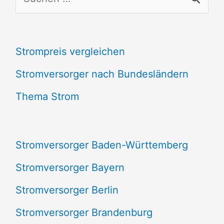
u
c
Strompreis vergleichen
h
e
Stromversorger nach Bundesländern
n
Thema Strom
n
a
Stromversorger Baden-Württemberg
c
Stromversorger Bayern
h
Stromversorger Berlin
:
Stromversorger Brandenburg