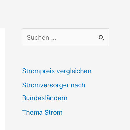
S
u
c
Strompreis vergleichen
h
Stromversorger nach
e
Bundesländern
n
n
Thema Strom
a