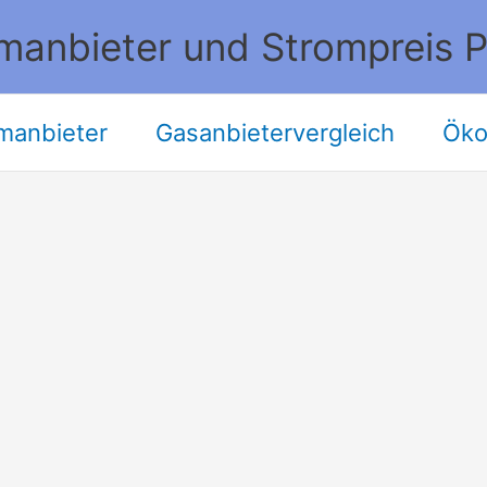
manbieter und Strompreis P
manbieter
Gasanbietervergleich
Öko