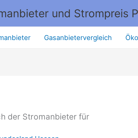
manbieter und Strompreis P
manbieter
Gasanbietervergleich
Öko
h der Stromanbieter für