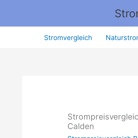
Zum
Stro
Inhalt
springen
Stromvergleich
Naturstro
Strompreisvergleic
Calden