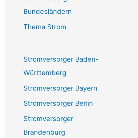
Bundesländern
n
n
Thema Strom
a
c
Stromversorger Baden-
h
Württemberg
:
Stromversorger Bayern
Stromversorger Berlin
Stromversorger
Brandenburg