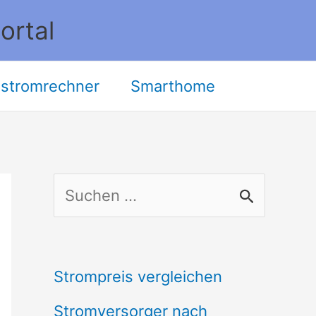
ortal
stromrechner
Smarthome
S
u
c
Strompreis vergleichen
h
Stromversorger nach
e