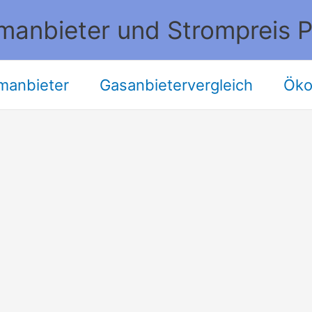
manbieter und Strompreis P
manbieter
Gasanbietervergleich
Öko