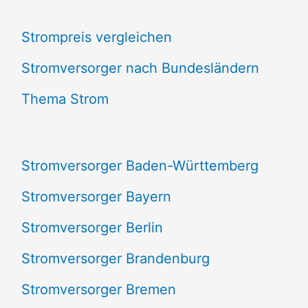
c
Strompreis vergleichen
h
e
Stromversorger nach Bundesländern
n
Thema Strom
n
a
Stromversorger Baden-Württemberg
c
Stromversorger Bayern
h
Stromversorger Berlin
:
Stromversorger Brandenburg
Stromversorger Bremen