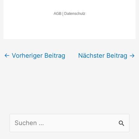
←
Vorheriger Beitrag
Nächster Beitrag
→
S
u