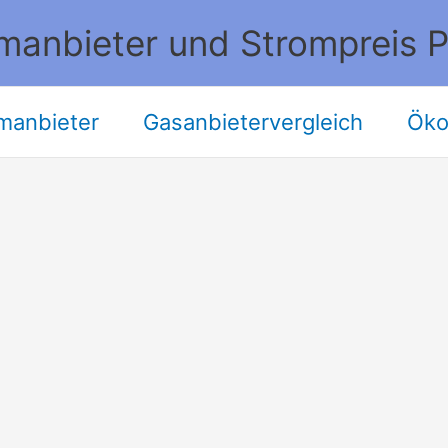
manbieter und Strompreis P
manbieter
Gasanbietervergleich
Öko