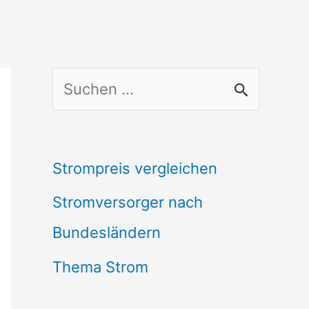
S
u
c
Strompreis vergleichen
h
Stromversorger nach
e
Bundesländern
n
n
Thema Strom
a