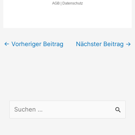
←
Vorheriger Beitrag
Nächster Beitrag
→
S
u
c