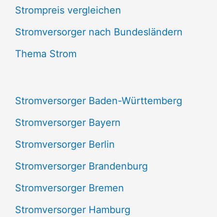
Strompreis vergleichen
h
e
Stromversorger nach Bundesländern
n
Thema Strom
n
a
Stromversorger Baden-Württemberg
c
Stromversorger Bayern
h
Stromversorger Berlin
:
Stromversorger Brandenburg
Stromversorger Bremen
Stromversorger Hamburg