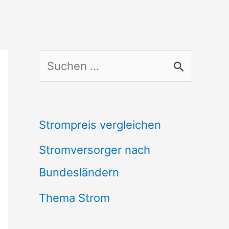
S
u
c
Strompreis vergleichen
h
Stromversorger nach
e
Bundesländern
n
n
Thema Strom
a