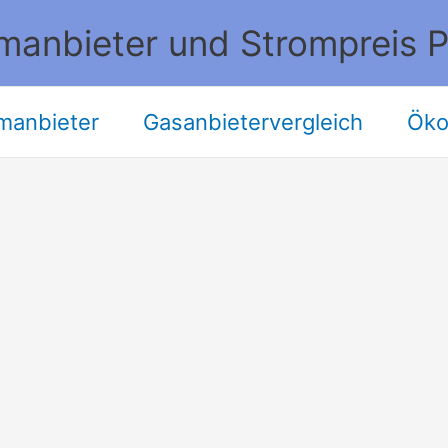
manbieter und Strompreis P
manbieter
Gasanbietervergleich
Öko